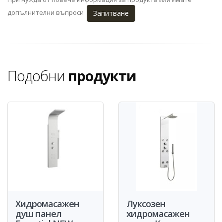
допълнителни въпроси
Запитване
Подобни
продукти
Хидромасажен
Луксозен
душ панел
хидромасажен