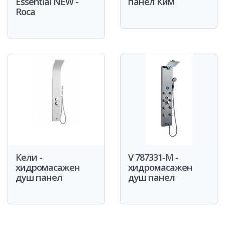
Essential NEW -
панел Ким
Roca
Кели -
V 787331-M -
хидромасажен
хидромасажен
душ панел
душ панел