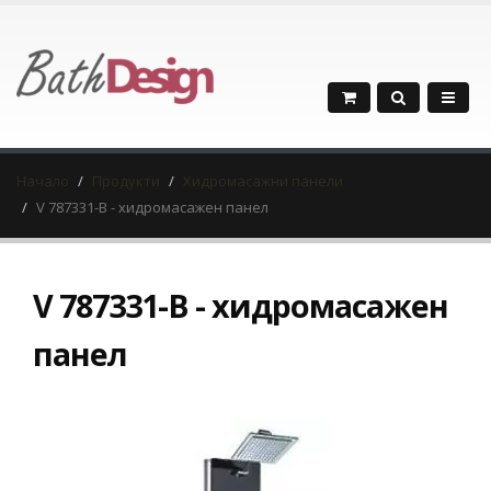
Начало
Продукти
Хидромасажни панели
V 787331-B - хидромасажен панел
V 787331-B - хидромасажен
панел