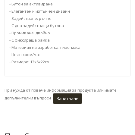
- Бутон за активиране
- Елегантен и изтънчен дизайн
- Задействане: ръчно
- С два задействащи бутона
- Промиване: двойно
- С фиксираща рамка
- Материал на изработка: пластмаса
- Цвят: хром/мат
- Размери: 13x6x22см
При нужда от повече информация за продукта или имате
допълнителни въпроси
Запитване