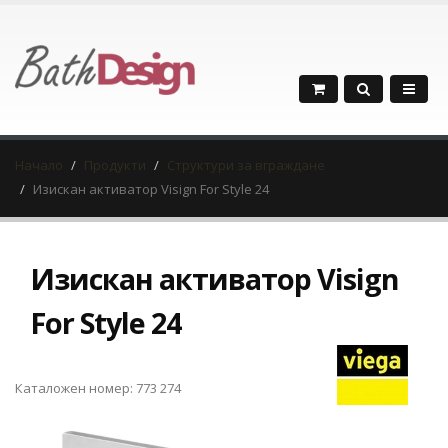
Начало
Продукти
Структури за вграждане
Изискан активатор Visign For Style 24
Изискан активатор Visign
For Style 24
Каталожен номер: 773 274