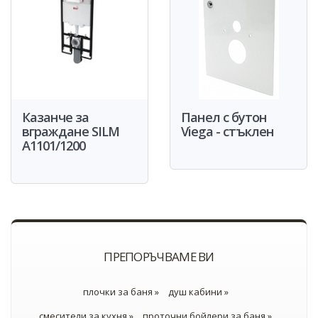
Казанче за
Панел с бутон
вграждане SILM
Viega - стъклен
A1101/1200
ПРЕПОРЪЧВАМЕ ВИ
плочки за баня »
душ кабини »
смесители за кухня »
проточни бойлери за баня »