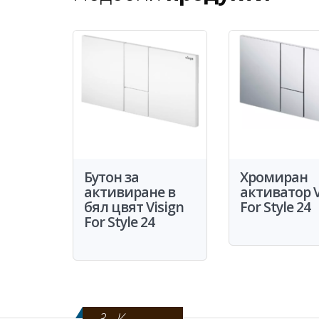
Бутон за
Хромиран
активиране в
активатор V
бял цвят Visign
For Style 24
For Style 24