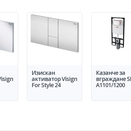
Изискан
Казанче за
isign
активатор Visign
вграждане S
For Style 24
A1101/1200