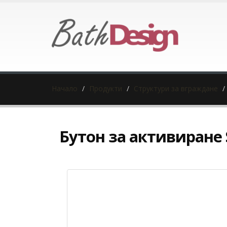
Начало
Продукти
Структури за вграждане
Бутон за активиране 