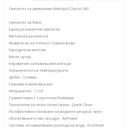
Смесител за умивалник Metropol Classic 260
Смесител за баня
Едноръкохватков смесител
Метална ръкохватка
Индикатор за топла и студена вода
Еднодупков монтаж
Висок чучур
Керамичен затварящ механизъм
Ограничител на температурата
Дебит - 5 л/мин.
Гъвкави и меки връзки
Изпранител - 1 1/4"
Съвместимост с проточни бойлери
Технология за лесно почистване - Quick Clean
По-ефективно ползване на водните ресурси, чрез
обогатяването им с въздух - AirPower
Система за намаляване разхода на вода - EcoSmart