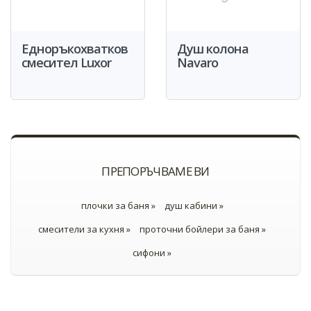
Едноръкохватков
Душ колона
смесител Luxor
Navaro
ПРЕПОРЪЧВАМЕ ВИ
плочки за баня »
душ кабини »
смесители за кухня »
проточни бойлери за баня »
сифони »