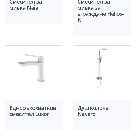
Смесител за
Смесител за
мивка Naia
мивка за
вграждане Helios-
N
Едноръкохватков
Душ колона
смесител Luxor
Navaro