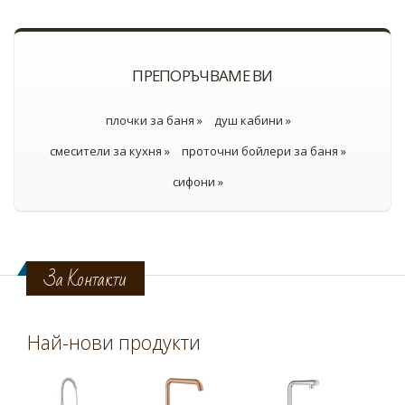
ПРЕПОРЪЧВАМЕ ВИ
плочки за баня »
душ кабини »
смесители за кухня »
проточни бойлери за баня »
сифони »
За Контакти
Най-нови продукти