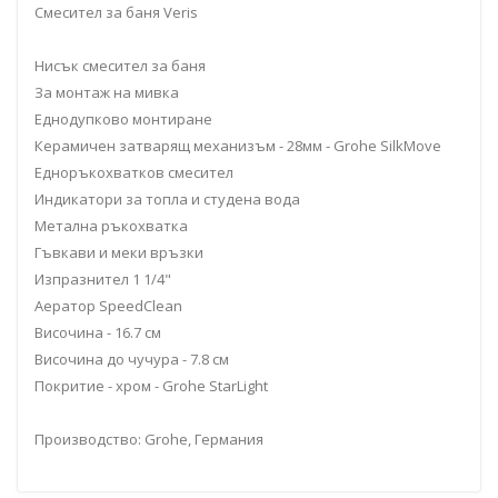
Смесител за баня Veris
Нисък смесител за баня
За монтаж на мивка
Еднодупково монтиране
Керамичен затварящ механизъм - 28мм - Grohe SilkMove
Едноръкохватков смесител
Индикатори за топла и студена вода
Метална ръкохватка
Гъвкави и меки връзки
Изпразнител 1 1/4"
Аератор SpeedClean
Височина - 16.7 см
Височина до чучура - 7.8 см
Покритие - хром - Grohe StarLight
Производство: Grohe, Германия