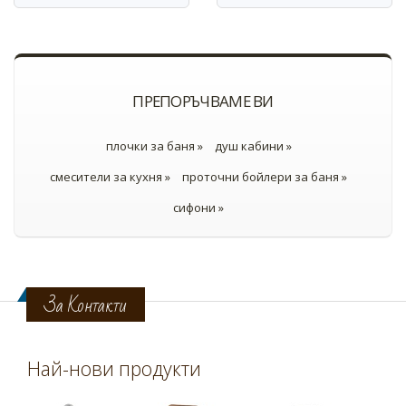
ПРЕПОРЪЧВАМЕ ВИ
плочки за баня »
душ кабини »
смесители за кухня »
проточни бойлери за баня »
сифони »
За Контакти
Най-нови продукти