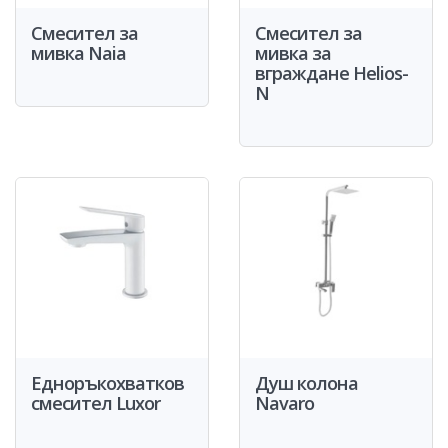
Смесител за
Смесител за
мивка Naia
мивка за
вграждане Helios-
N
Едноръкохватков
Душ колона
смесител Luxor
Navaro