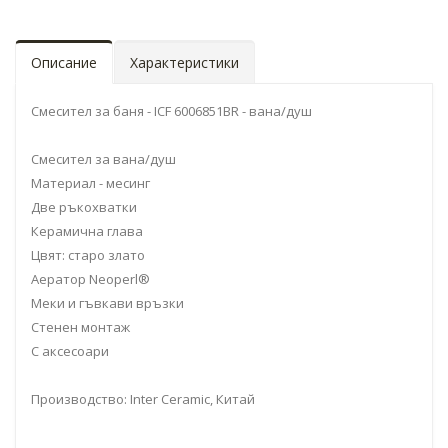
Описание
Характеристики
Смесител за баня - ICF 6006851BR - вана/душ
Смесител за вана/душ
Материал - месинг
Две ръкохватки
Керамична глава
Цвят: старо злато
Аератор Neoperl®
Меки и гъвкави връзки
Стенен монтаж
С аксесоари
Производство: Inter Ceramic, Китай