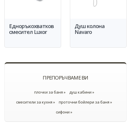
Едноръкохватков
Душ колона
смесител Luxor
Navaro
ПРЕПОРЪЧВАМЕ ВИ
плочки за баня »
душ кабини »
смесители за кухня »
проточни бойлери за баня »
сифони »