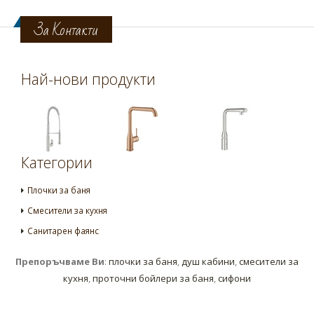
За Контакти
Най-нови продукти
Категории
Плочки за баня
Смесители за кухня
Санитарен фаянс
Препоръчваме Ви
:
плочки за баня
,
душ кабини
,
смесители за
кухня
,
проточни бойлери за баня
,
сифони