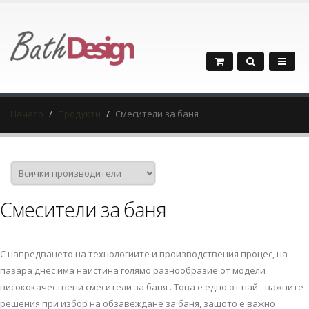
Начало
Продукти
Смесители за баня
Смесители за баня
С напредването на технологиите и производствения процес, на
пазара днес има наистина голямо разнообразие от модели
висококачествени смесители за баня . Това е едно от най - важните
решения при избор на обзавеждане за баня, защото е важно