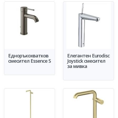
Едноръкохватков
Eлегантен Eurodisc
смесител Essence S
Joystick cмесител
за мивка