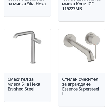
за мивка Silia Hexa
мивка Кони ICF
116223MB
Смесител за
Стилен смесител
мивка Silia Hexa
за вграждане
Brushed Steel
Essence Supersteel
L