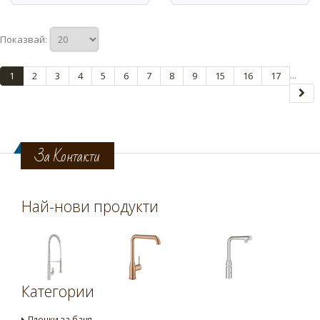
Показвай:
...
1
2
3
4
5
6
7
8
9
15
16
17
За Контакти
Най-нови продукти
Категории
Плочки за баня