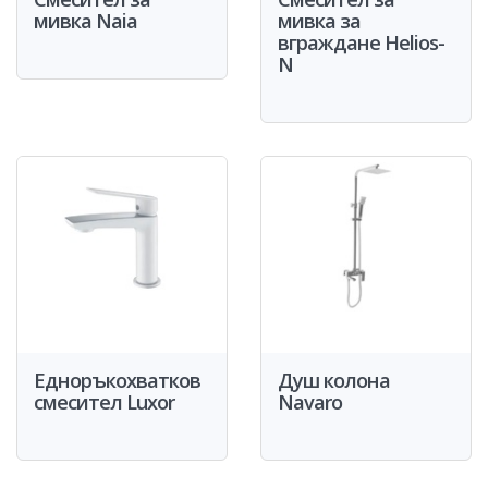
мивка Naia
мивка за
вграждане Helios-
N
Едноръкохватков
Душ колона
смесител Luxor
Navaro