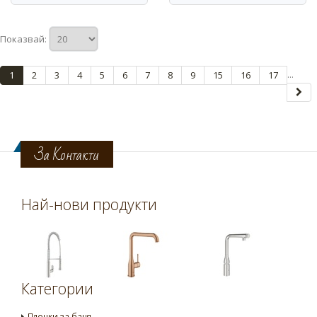
Показвай:
...
1
2
3
4
5
6
7
8
9
15
16
17
За Контакти
Най-нови продукти
Категории
Плочки за баня