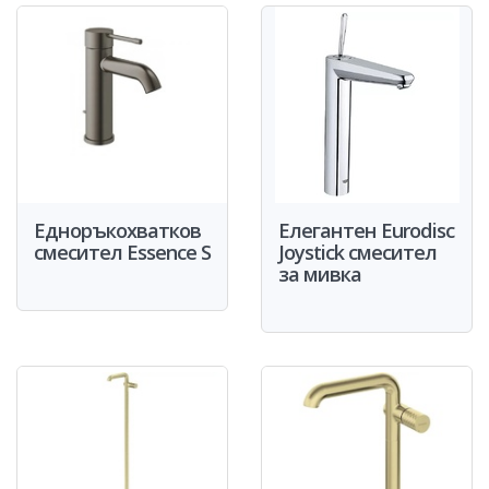
Едноръкохватков
Eлегантен Eurodisc
смесител Essence S
Joystick cмесител
за мивка