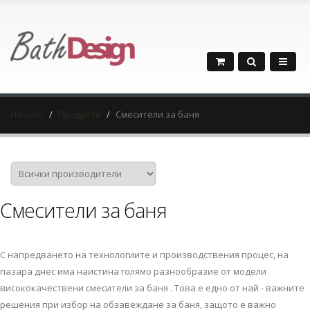
Начало
Продукти
Смесители за баня
Смесители за баня
С напредването на технологиите и производствения процес, на
пазара днес има наистина голямо разнообразие от модели
висококачествени смесители за баня . Това е едно от най - важните
решения при избор на обзавеждане за баня, защото е важно