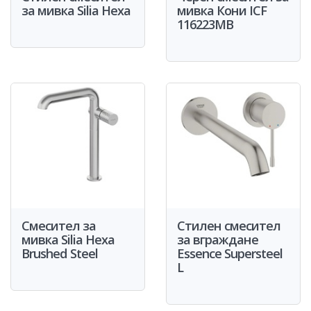
за мивка Silia Hexa
мивка Кони ICF
116223MB
Смесител за
Стилен смесител
мивка Silia Hexa
за вграждане
Brushed Steel
Essence Supersteel
L