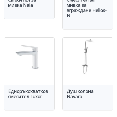
мивка Naia
мивка за
вграждане Helios-
N
Едноръкохватков
Душ колона
смесител Luxor
Navaro