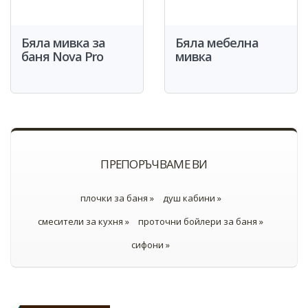
Бяла мивка за
Бяла мебелна
баня Nova Pro
мивка
ПРЕПОРЪЧВАМЕ ВИ
плочки за баня »
душ кабини »
смесители за кухня »
проточни бойлери за баня »
сифони »