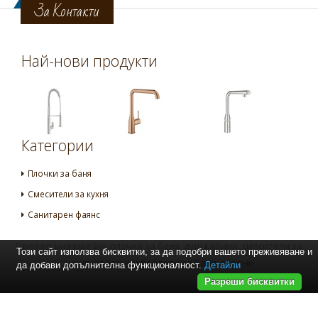
За Контакти
Най-нови продукти
Категории
Плочки за баня
Смесители за кухня
Санитарен фаянс
Препоръчваме Ви
:
плочки за баня
,
душ кабини
,
смесители за
Този сайт използва бисквитки, за да подобри вашето преживяване и
кухня
,
проточни бойлери за баня
,
сифони
да добави допълнителна функционалност.
Детайли
Разреши бисквитки