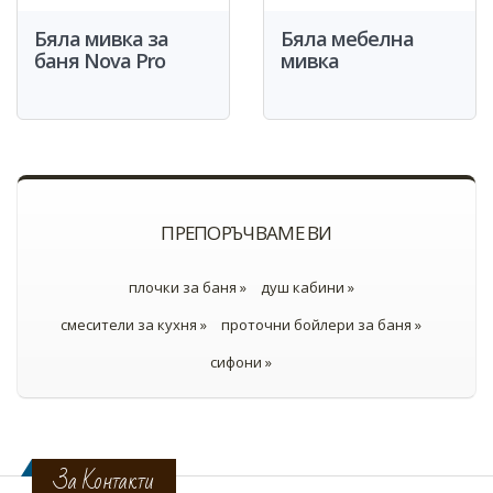
Бяла мивка за
Бяла мебелна
баня Nova Pro
мивка
ПРЕПОРЪЧВАМЕ ВИ
плочки за баня »
душ кабини »
смесители за кухня »
проточни бойлери за баня »
сифони »
За Контакти