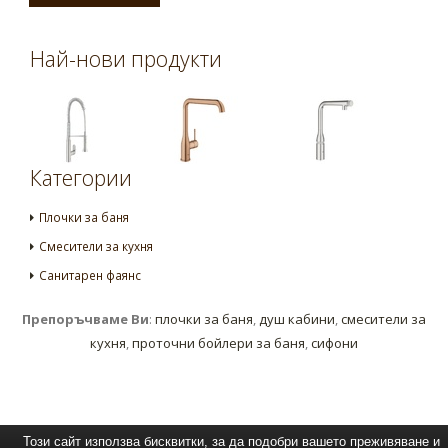
Най-нови продукти
Категории
Плочки за баня
Смесители за кухня
Санитарен фаянс
Препоръчваме Ви
:
плочки за баня
,
душ кабини
,
смесители за
кухня
,
проточни бойлери за баня
,
сифони
Този сайт използва бисквитки, за да подобри вашето преживяване и