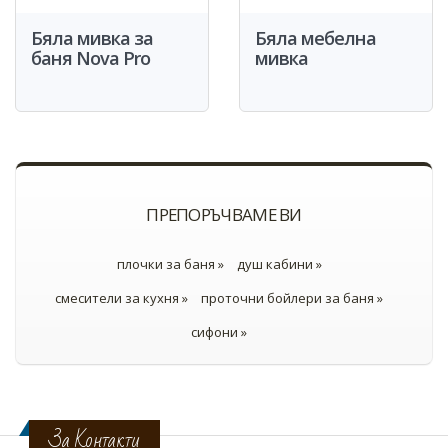
Бяла мивка за
Бяла мебелна
баня Nova Pro
мивка
ПРЕПОРЪЧВАМЕ ВИ
плочки за баня »
душ кабини »
смесители за кухня »
проточни бойлери за баня »
сифони »
За Контакти