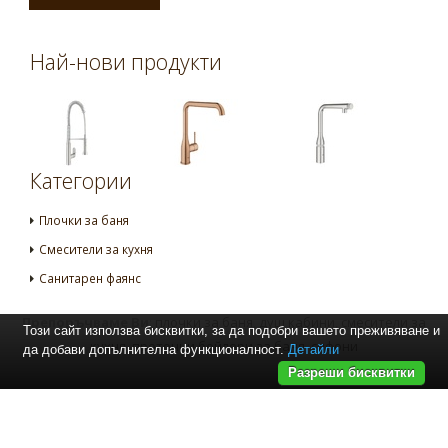
Най-нови продукти
Категории
Плочки за баня
Смесители за кухня
Санитарен фаянс
Препоръчваме Ви
:
плочки за баня
,
душ кабини
,
смесители за
Този сайт използва бисквитки, за да подобри вашето преживяване и
кухня
,
проточни бойлери за баня
,
сифони
да добави допълнителна функционалност.
Детайли
Разреши бисквитки