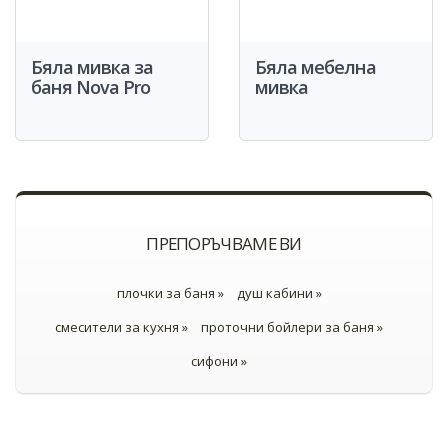
Бяла мивка за
Бяла мебелна
баня Nova Pro
мивка
ПРЕПОРЪЧВАМЕ ВИ
плочки за баня »
душ кабини »
смесители за кухня »
проточни бойлери за баня »
сифони »