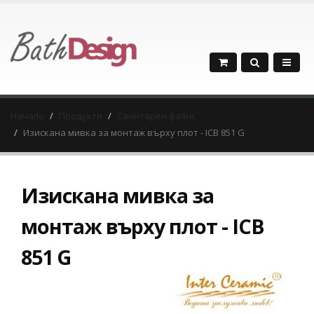
Начало
Продукти
Санитарен фаянс
Изискана мивка за монтаж върху плот - ICB 851 G
Изискана мивка за
монтаж върху плот - ICB
851 G