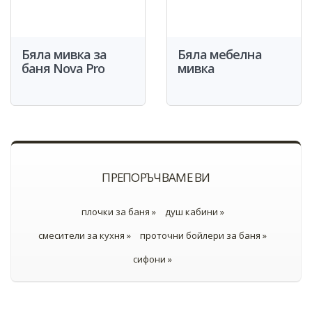
Бяла мивка за
Бяла мебелна
баня Nova Pro
мивка
ПРЕПОРЪЧВАМЕ ВИ
плочки за баня »
душ кабини »
смесители за кухня »
проточни бойлери за баня »
сифони »