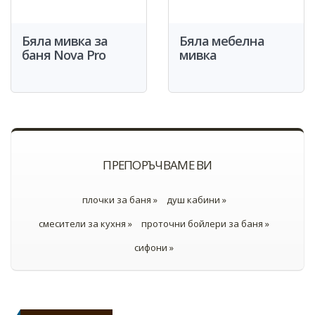
Бяла мивка за
Бяла мебелна
баня Nova Pro
мивка
ПРЕПОРЪЧВАМЕ ВИ
плочки за баня »
душ кабини »
смесители за кухня »
проточни бойлери за баня »
сифони »