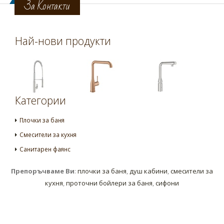
За Контакти
Най-нови продукти
Категории
Плочки за баня
Смесители за кухня
Санитарен фаянс
Препоръчваме Ви
:
плочки за баня
,
душ кабини
,
смесители за
кухня
,
проточни бойлери за баня
,
сифони