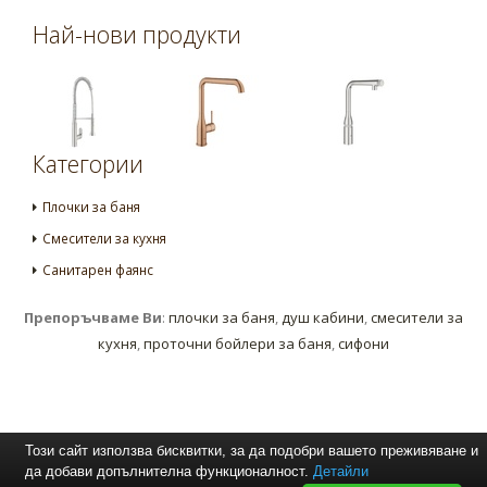
Най-нови продукти
Категории
Плочки за баня
Смесители за кухня
Санитарен фаянс
Препоръчваме Ви
:
плочки за баня
,
душ кабини
,
смесители за
кухня
,
проточни бойлери за баня
,
сифони
Този сайт използва бисквитки, за да подобри вашето преживяване и
да добави допълнителна функционалност.
Детайли