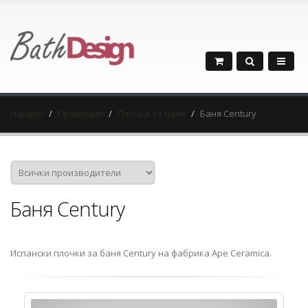
Начало
Промоции
Плочки за баня
Баня Century
Баня Century
Испански плочки за баня Century на фабрика Ape Ceramica.