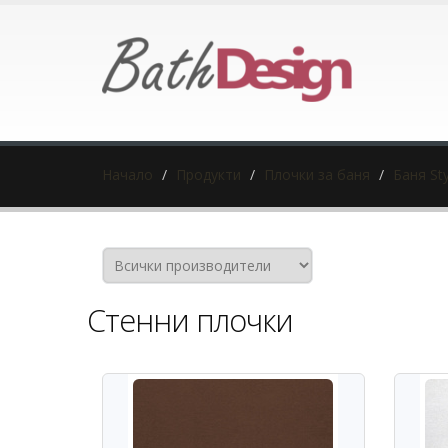
Начало
Продукти
Плочки за баня
Баня St
Стенни плочки