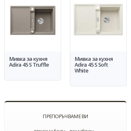
Мивка за кухня
Мивка за кухня
Adira 45 S Truffle
Adira 45 S Soft
White
ПРЕПОРЪЧВАМЕ ВИ
плочки за баня »
душ кабини »