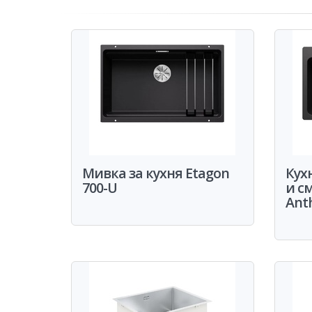
Мивка за кухня Etagon
Кух
700-U
и см
Anth