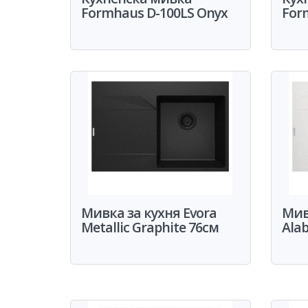
Formhaus D-100LS Onyx
For
Мивка за кухня Evora
Мив
Metallic Graphite 76см
Alab