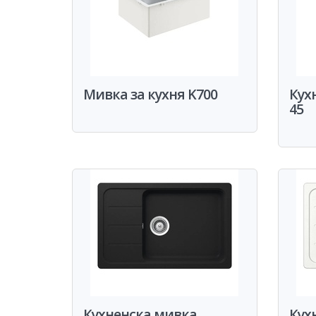
Мивка за кухня K700
Кух
45
Кухненска мивка
Кух