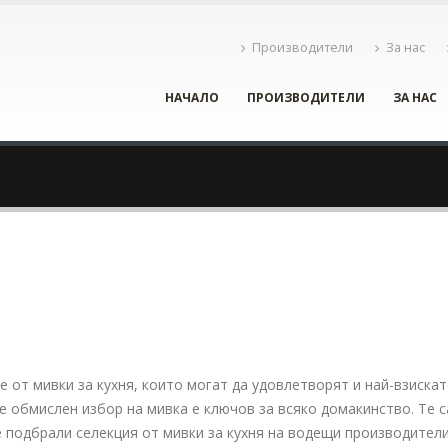
Производители
За нас
НАЧАЛО
ПРОИЗВОДИТЕЛИ
ЗА НАС
 от мивки за кухня, които могат да удовлетворят и най-взискат
е обмислен избор на мивка е ключов за всяко домакинство. Те 
ме подбрали селекция от мивки за кухня на водещи производител