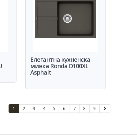
Eлегантна кухненска
U
мивка Ronda D100XL
Asphalt
1
2
3
4
5
6
7
8
9