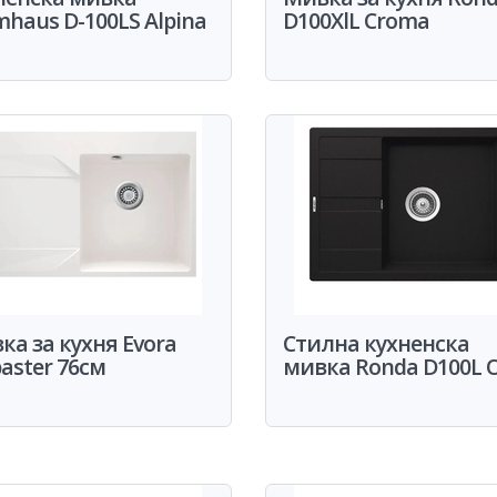
mhaus D-100LS Alpina
D100XlL Croma
ка за кухня Evora
Стилна кухненска
aster 76см
мивка Ronda D100L 