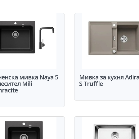
ненска мивка Naya 5
Мивка за кухня Adira
есител Mili
S Truffle
racite