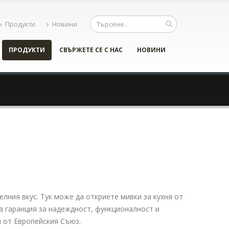
Продукти
Новини
ПРОДУКТИ
СВЪРЖЕТЕ СЕ С НАС
НОВИНИ
елния вкус. Тук може да откриете мивки за кухня от
са гаранция за надеждност, функционалност и
и от Европейския Съюз.