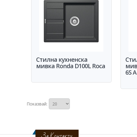
Стилна кухненска
Сти
мивка Ronda D100L Roca
мив
6S A
Показвай:
За Контакти