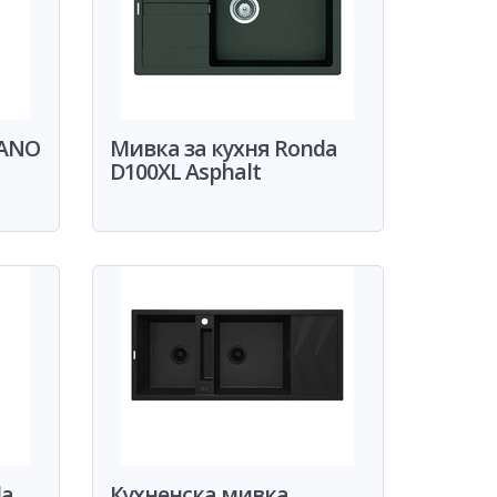
DANO
Мивка за кухня Ronda
D100XL Asphalt
da
Кухненска мивка