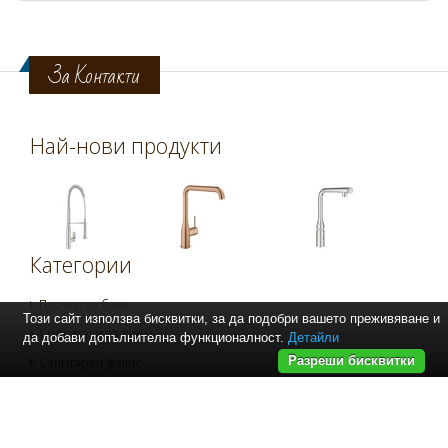
За Контакти
Най-нови продукти
Категории
Плочки за баня
Този сайт използва бисквитки, за да подобри вашето преживяване и
Смесители за кухня
да добави допълнителна функционалност.
Детайли
Разреши бисквитки
Санитарен фаянс
Препоръчваме Ви
:
плочки за баня
,
душ кабини
,
смесители за
кухня
,
проточни бойлери за баня
,
сифони