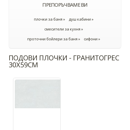
ПРЕПОРЪЧВАМЕ ВИ
плочки за баня »
душ кабини »
смесители за кухня »
проточни бойлери за баня »
сифони »
ПОДОВИ ПЛОЧКИ - ГРАНИТОГРЕС
30X59СМ