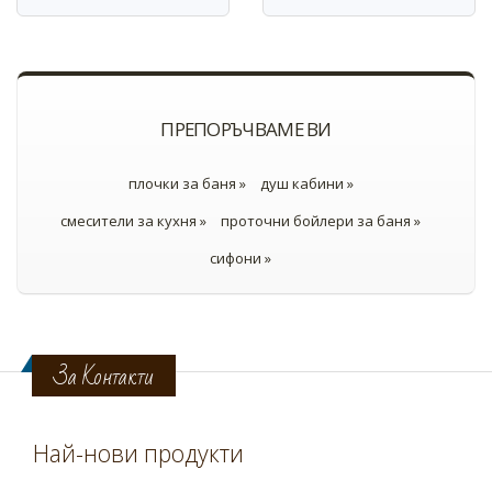
ПРЕПОРЪЧВАМЕ ВИ
плочки за баня »
душ кабини »
смесители за кухня »
проточни бойлери за баня »
сифони »
За Контакти
Най-нови продукти